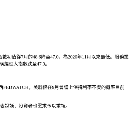
初值從7月的48.6降至47.0，為2020年11月以來最低。服務業
收購經理人指數跌至47.9。
西FEDWATCH，美聯儲在9月會議上保持利率不變的概率目前
發表說話，投資者也需求予以重視。