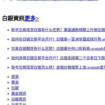
白銀資訊
更多>
新手交易现货白银有什么优势？美国通胀预期上升施压银价-a
如何在白银交易平台开户？白银周一亚洲早盘延续升势-avat
交易白银期货有什么优势？白银飙升创13年新高-avatrad
如何选择白银交易平台开户？白银连续第二个交易日下跌-ava
新手交易现货白银怎么样？金银价格强势上涨-avatrade
首頁
黃金
白銀
黃金資訊
白銀資訊
交易平台