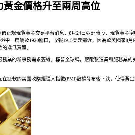
I助力黃金價格升至兩周高位
.通過正規現貨黃金交易平台消息，8月24日亞洲時段，現貨黃金窄幅
盤中一度觸及1920關口，收報1915美元鄰近，因為歐美國家
金的逢低買盤。
業的新事務需求萎縮。標普全球稱，跟蹤製造業和服務業的美國歸納
元在疲軟的美國收購經理人指數(PMI)數據發布後下跌，使得黃