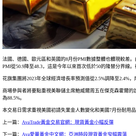
法國、德國、歐元區和英國的8月份PMI數據整體也體現較差。由標普全
PMI從50.9降至48.3，這是今年以來首次低於50的隆替分界線。
花旗集團將2023年全球經濟增長率預測值從2.5%調降至2.4
商場參與者將要點重視美聯儲主席鮑威爾周五在傑克森霍爾的說話，
為88.5%。
本交易日需求重視美國初請失業金人數變化和美國7月份耐用
上一篇：
AvaTrade黃金交易官網：現貨黃金小幅反彈
下一篇：
Ava愛華黃金中文網：亞洲時段現貨黃金窄幅震蕩