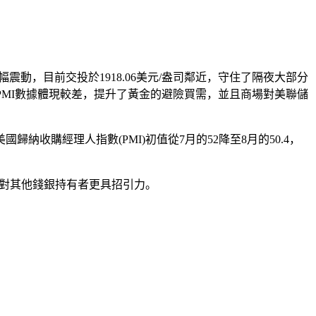
震動，目前交投於1918.06美元/盎司鄰近，守住了隔夜大部分
8月PMI數據體現較差，提升了黃金的避險買需，並且商場對美聯儲
收購經理人指數(PMI)初值從7月的52降至8月的50.4，
金對其他錢銀持有者更具招引力。