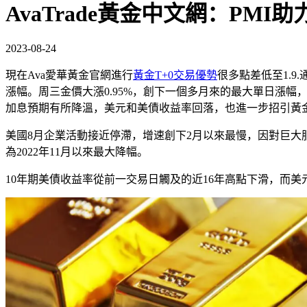
AvaTrade黃金中文網：PM
2023-08-24
現在Ava愛華黃金官網進行
黃金T+0交易優勢
很多點差低至1.9
漲幅。周三金價大漲0.95%，創下一個多月來的最大單日漲幅，
加息預期有所降溫，美元和美債收益率回落，也進一步招引黃
美國8月企業活動接近停滯，增速創下2月以來最慢，因對巨大服務
為2022年11月以來最大降幅。
10年期美債收益率從前一交易日觸及的近16年高點下滑，而美