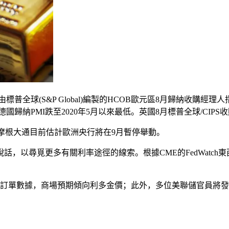
球(S&P Global)編製的HCOB歐元區8月歸納收購經理人指數
德國歸納PMI跌至2020年5月以來最低。英國8月標普全球/CIPS
%，摩根大通目前估計歐洲央行將在9月暫停舉動。
以尋覓更多有關利率途徑的線索。根據CME的FedWatch東
品訂單數據，商場預期傾向利多金價；此外，多位美聯儲官員將