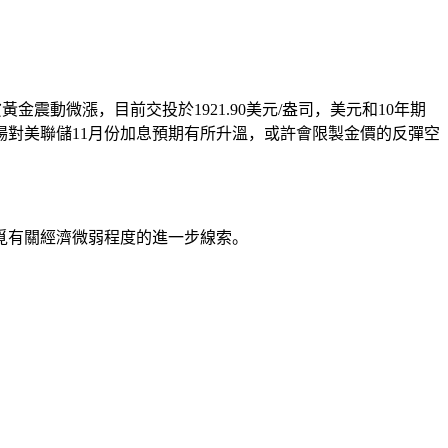
黃金震動微漲，目前交投於1921.90美元/盎司，美元和10年期
對美聯儲11月份加息預期有所升溫，或許會限製金價的反彈空
尋覓有關經濟微弱程度的進一步線索。
。