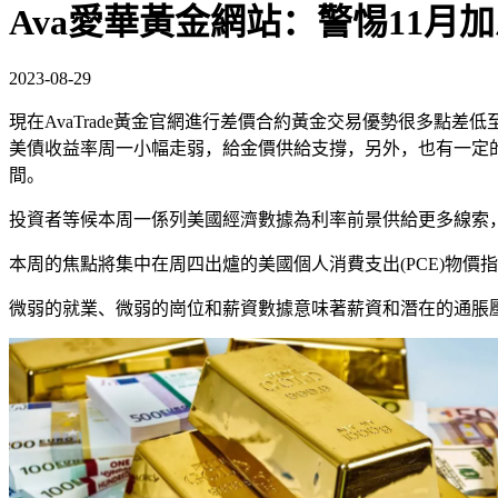
Ava愛華黃金網站：警惕11月
2023-08-29
現在AvaTrade黃金官網進行差價合約黃金交易優勢很多點差低至
美債收益率周一小幅走弱，給金價供給支撐，另外，也有一定
間。
投資者等候本周一係列美國經濟數據為利率前景供給更多線索，
本周的焦點將集中在周四出爐的美國個人消費支出(PCE)物
微弱的就業、微弱的崗位和薪資數據意味著薪資和潛在的通脹