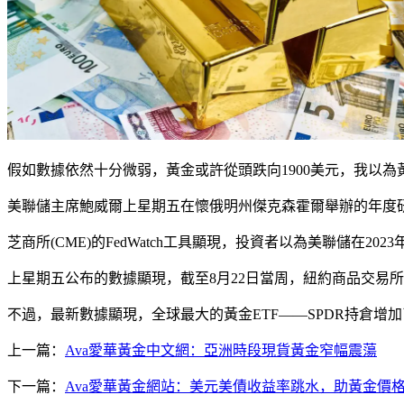
假如數據依然十分微弱，黃金或許從頭跌向1900美元，我以為黃
美聯儲主席鮑威爾上星期五在懷俄明州傑克森霍爾舉辦的年度
芝商所(CME)的FedWatch工具顯現，投資者以為美聯儲在202
上星期五公布的數據顯現，截至8月22日當周，紐約商品交易所
不過，最新數據顯現，全球最大的黃金ETF——SPDR持倉增加了2
上一篇：
Ava愛華黃金中文網：亞洲時段現貨黃金窄幅震蕩
下一篇：
Ava愛華黃金網站：美元美債收益率跳水，助黃金價