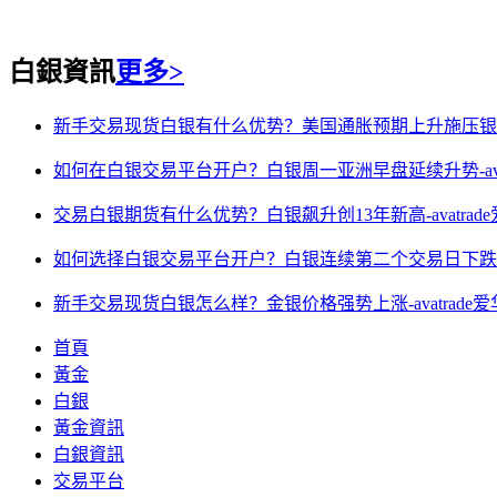
白銀資訊
更多>
新手交易现货白银有什么优势？美国通胀预期上升施压银价-a
如何在白银交易平台开户？白银周一亚洲早盘延续升势-avat
交易白银期货有什么优势？白银飙升创13年新高-avatrad
如何选择白银交易平台开户？白银连续第二个交易日下跌-ava
新手交易现货白银怎么样？金银价格强势上涨-avatrade
首頁
黃金
白銀
黃金資訊
白銀資訊
交易平台