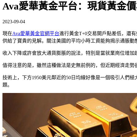
Ava愛華黃金平台：現貨黃金
2023-09-04
現在
Ava愛華黃金官網平台
進行黃金T+0交易開戶點差低，還
供給了寶貴的見解。關注美國的平均小時工資能夠揭示通脹動
收入下降或許會放大通貨膨脹的說法，特別是當就業崗位增加
值得注意的是，雖然這種做法是史無前例的，但近期經濟走勢
技術上，下方1950美元鄰近的50日均線好像是一個吸引人們
題。