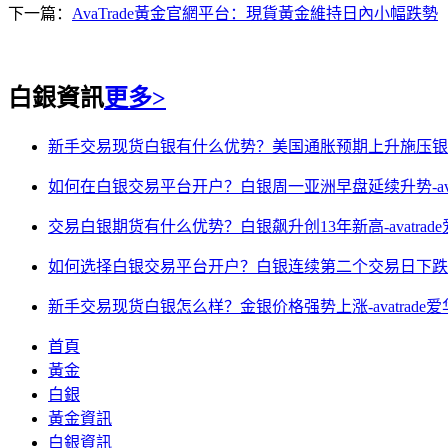
下一篇：
AvaTrade黃金官網平台：現貨黃金維持日內小幅跌勢
白銀資訊
更多>
新手交易现货白银有什么优势？美国通胀预期上升施压银价-a
如何在白银交易平台开户？白银周一亚洲早盘延续升势-avat
交易白银期货有什么优势？白银飙升创13年新高-avatrad
如何选择白银交易平台开户？白银连续第二个交易日下跌-ava
新手交易现货白银怎么样？金银价格强势上涨-avatrade
首頁
黃金
白銀
黃金資訊
白銀資訊