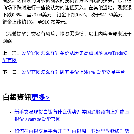
看涨。这持续约请根据图表的投机者进入商场的多头，包含在
商场下跌时进行一些被认为的逢低买入。在其他当地，现货银
下跌0.6%，至29.04美元，铂金下跌0.6%，收于941.50美元，
钯金上涨约1%，至916.75美元。
（温馨提醒：交易有风险，投资需谨慎，以上内容全部来源于
网络）
上一篇：
爱华官网怎么样？金价从历史高点回落-AvaTrade爱
华官网
下一篇：
爱华官网怎么样？周五金价上涨1%-爱华交易平台
白銀資訊
更多>
新手交易现货白银有什么优势？美国通胀预期上升施压
银价-avatrade爱华官网
如何在白银交易平台开户？白银周一亚洲早盘延续升势-