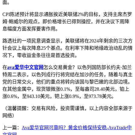
面。
CPI陈述预计将显示通胀挨近美联储2%的目标，支持主席杰罗
姆·鲍威尔的观点，即价格增长已得到操控，并在决议下周降
息幅度方面发挥要害作用。
路透社的一项民意调查显示，美联储将在2024年剩余的三次方
针会议上每次降息25个基点。在利率下降和地缘政治动乱的情
况下，零收益金条往往是首选投资。
在
ava爱华中文官网
怎么交易黄金？以色列国防部长约夫·加兰
特周二表示，以色列戎行行将完结在加沙的任务，随着与真主
党的日常交火，他们的重点将转向该国与黎巴嫩的北部边境。
在其他金属中，现货银微涨0.1%，至每盎司28.40美元，铂上
涨0.6%，至943.10美元，钯上涨0.9%，至973.78美元。
（温馨提醒：交易有风险，投资需谨慎，以上内容全部来源于
网络）
上一篇：
Ava爱华官网可靠吗？黄金价格保持安稳-AvaTrade中
文官网