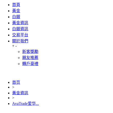
首頁
黃金
白銀
黃金資訊
白銀資訊
交易平台
關於我們
+
-
新客獎勵
親友推薦
轉戶豪禮
首页
>
黃金資訊
>
AvaTrade爱华...