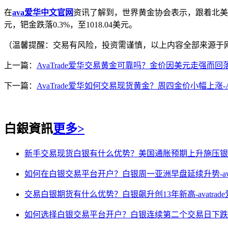
在
ava爱华中文官网
资讯了解到，世界黄金协会表示，跟着北美上市
元，钯金跌落0.3%，至1018.04美元。
（温馨提醒：交易有风险，投资需谨慎，以上内容全部来源于
上一篇：
AvaTrade爱华交易黄金可靠吗？金价因美元走强而回落
下一篇：
AvaTrade爱华如何交易现货黄金？周四金价小幅上涨-Av
白銀資訊
更多>
新手交易现货白银有什么优势？美国通胀预期上升施压银价-a
如何在白银交易平台开户？白银周一亚洲早盘延续升势-avat
交易白银期货有什么优势？白银飙升创13年新高-avatrad
如何选择白银交易平台开户？白银连续第二个交易日下跌-ava