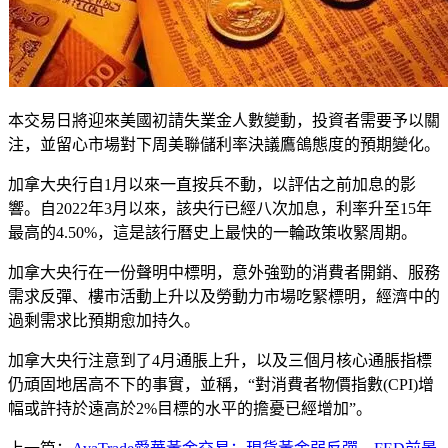
本交易日將迎來美國初請失業金人數變動，投資者需要予以關
注，並留心市場對下周美聯儲利率決議鷹鴿態度的預期變化。
加拿大央行自1月以來一直按兵不動，以評估之前加息的影
響。自2022年3月以來，該央行已經八次加息，利率升至15年
最高的4.50%，這是該行曆史上最快的一輪政策收緊周期。
加拿大央行在一份聲明中標明，意外強勁的消費者開銷、服務
需求反彈、樓市活動上升以及勞動力市場吃緊標明，經濟中的
過剩需求比預期愈加持久。
加拿大央行注意到了4月通脹上升，以及三個月核心通脹指標
仍頑固地居高不下的事實，並稱，“對消費者物價指數(CPI)增
幅或許持於遠高於2%目標的水平的擔憂已經增加”。