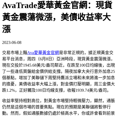
AvaTrade愛華黃金官網：現貨
黃金震蕩微漲，美債收益率大
漲
2023-06-08
交易市場上麵
Ava愛華黃金官網
是非常正規的，據正規黃金交
易平台消息，周四（6月8日）亞洲時段，現貨黃金震蕩微漲，
現在交投於1945.68美元/盎司鄰近，在跌至100日均線後，出現
了一些逢低買盤給金價供給支撐。隔夜加拿大央行意外加息25
個基點，增加了美聯儲下周堅持鷹派立場和未來將進一步加息
的擔憂，美債收益率大幅上漲，對金價打壓明顯，周三金價大
跌1.2%，正好觸及100日均線支撐，收報1939.74美元/盎司。
收益率堅持相對高位，對黃金市場堅持輕微壓力，顯然，通脹
仍然是這個市場的首要焦點。現在的預期是美聯儲將暫停行
動。然而，假如通脹數據仍處於極高水平，你或許會看到前景