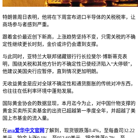
特朗普周日表明，他将在下周宣布进口半导体的关税税率，让
商场参与者感到严重。
跟着金价最近创下新高，上涨趋势坚持不变，只需关税的不确
定性继续更长时刻，金价或许仍会遭到支撑。
与此同时，亚特兰大联邦储藏银行行长拉斐尔·博斯蒂克表
明，围绕关税和其他方针的不确定性已使经济陷入“大停顿”，
他建议美国央行应暂停，直到情况更加明朗。
无收益黄金是应对全球不确定性和通货膨胀的传统对冲东西，
也往往在低利率环境中蓬勃发展。
国际黄金协会的数据显现，本月迄今为止，对中国什物支撑的
黄金买卖所买卖基金的出资已超越第一季度全年，并超越了美
国上市基金的流入量。
在
ava爱华中文官网
了解到，现货银跌落0.4%，至每盎司32.22
美元，铂金上涨0.1%，至952.60美元，钯金跌落0.7%，至