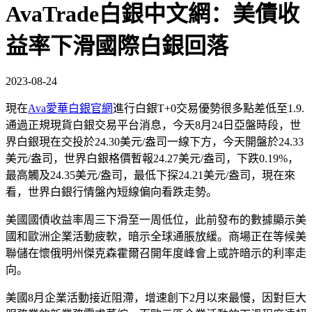
AvaTrade白銀中文網：美債收
益率下滑國際白銀回落
2023-08-24
現在
Ava愛華白銀官網
進行白銀T+0交易優勢很多點差低至1.9.
通過正規現貨白銀交易平台消息，今天8月24日亞盤時段，世
界白銀現在交投於24.30美元/盎司一線下方，今天開盤於24.33
美元/盎司，世界白銀格價暫報24.27美元/盎司，下跌0.19%，
最高觸及24.35美元/盎司，最低下探24.21美元/盎司，現在來
看，世界白銀行情盤內短線偏向看跌走勢。
美國國債收益率周三下滑至一周低位，此前發布的數據顯示美
國和歐洲企業活動疲軟，暗示全球通脹放緩。商場正在等候美
聯儲在懷俄明州傑克森霍爾召開年度峰會上或許暗示的利率走
向。
美國8月企業活動接近阻滯，增速創下2月以來最慢，因對巨大