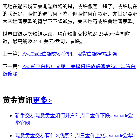
商場在過去幾天裏開端麵臨的是，或許徹底弄錯了。或許現在
的狀況是，咱們的通脹會下降，但咱們會在歐洲、尤其是亞洲
大國經濟疲軟的背景下下降通脹，美國也有或許會經濟疲軟。
世界白銀走勢短線走跌，現在短期交投於24.25美元/盎司附
近，最高觸及24.35美元/盎司，看跌。
上一篇：
AvaTrade白銀交易官網：現貨白銀窄幅走強
下一篇：
Ava愛華白銀中文網：美聯儲釋放鴿派信號，現貨白
銀偏漲
黃金資訊
更多>
新手交易现货黄金如何开户？周二金价下跌-avatrade爱
华官网
现货黄金交易有什么优势？周三金价上涨-avatrade爱华