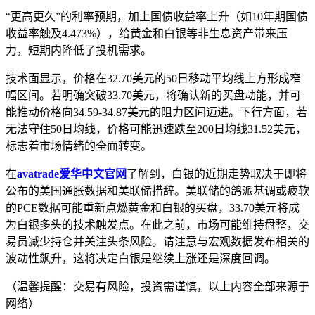
“更高更久”的利率预期，加上国债收益率上升（如10年期国债
收益率触及4.473%），给黄金和白银等非生息资产带来压
力，短期内降低了投机需求。
技术面显示，价格在32.70美元的50日移动平均线上方形成窄
幅区间。若明确突破33.70美元，将确认新的买盘动能，并可
能推动价格向34.59-34.87美元的阻力区间迈进。下行方面，若
无法守住50日均线，价格可能迅速跌至200日均线31.52美元，
标志着市场情绪的全面转变。
在
avatrade爱华中文官网
了解到，白银的近期走势取决于即将
公布的美国通胀数据和美联储措辞。美联储的鸽派基调或疲软
的PCE数据可能重新点燃黄金和白银的买盘，33.70美元将成
为白银多头的技术触发点。在此之前，市场可能维持盘整，交
易员减少持仓并关注头条风险。请注意与宏观数据发布相关的
波动性飙升，这将决定白银是继续上涨还是深度回调。
（温馨提醒：交易有风险，投资需谨慎，以上内容全部来源于
网络）