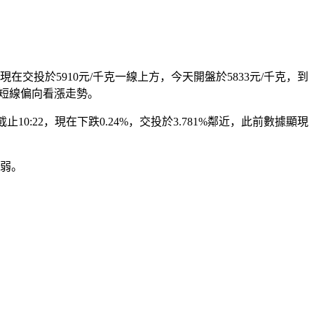
交投於5910元/千克一線上方，今天開盤於5833元/千克，到
盤內短線偏向看漲走勢。
0:22，現在下跌0.24%，交投於3.781%鄰近，此前數據顯現
減弱。