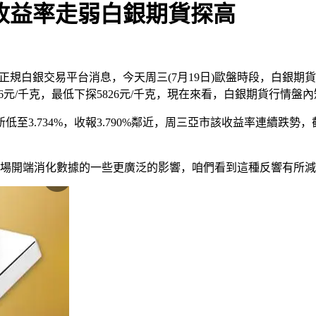
美債收益率走弱白銀期貨探高
規白銀交易平台消息，今天周三(7月19日)歐盤時段，白銀期貨現在
946元/千克，最低下探5826元/千克，現在來看，白銀期貨行情
.734%，收報3.790%鄰近，周三亞市該收益率連續跌勢，截止1
隨著商場開端消化數據的一些更廣泛的影響，咱們看到這種反響有所