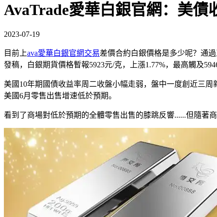
AvaTrade愛華白銀官網：
2023-07-19
目前上
ava愛華白銀官網交易
差價合約白銀價格是多少呢？通過正
發稿，白銀期貨價格暫報5923元/克，上漲1.77%，最高觸及5
美國10年期國債收益率周二收盤小幅走弱，盤中一度創近三周新低至3
美國6月零售出售增速低於預期。
看到了商場對低於預期的全體零售出售的膝跳反響......但