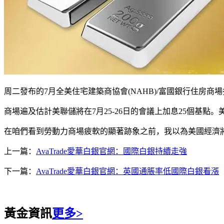
周二發布的7月全美住宅建築商協會(NAHB)/富國銀行住房商
商場遍及估計美聯儲將在7月25-26日的會議上加息25個基
在咱們看到勞動力商場疲軟的顯著跡象之前，我以為美國經濟
上一篇：
AvaTrade愛華白銀官網：國際白銀持續走強
下一篇：
AvaTrade愛華白銀官網：英國通脹率低國際白銀看漲
黃金資訊
更多>