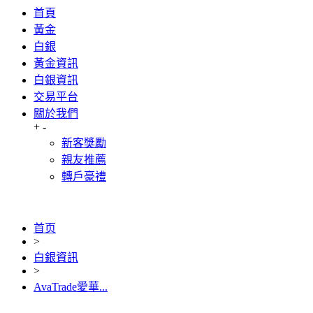
首頁
黃金
白銀
黃金資訊
白銀資訊
交易平台
關於我們
+
-
新客獎勵
親友推薦
轉戶豪禮
首页
>
白銀資訊
>
AvaTrade愛華...