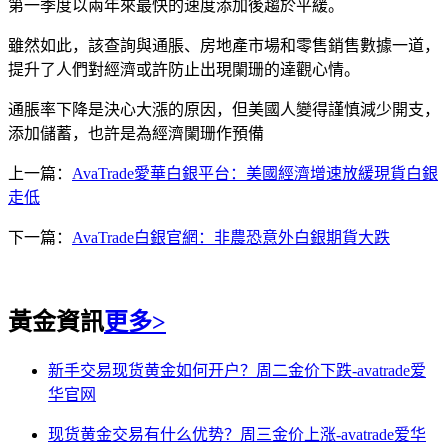
第一季度以兩年來最快的速度添加後趨於平緩。
雖然如此，該查詢與通脹、房地產市場和零售銷售數據一道，
提升了人們對經濟或許防止出現闌珊的達觀心情。
通脹率下降是決心大漲的原因，但美國人變得謹慎減少開支，
添加儲蓄，也許是為經濟闌珊作預備
上一篇：
AvaTrade愛華白銀平台：美國經濟增速放緩現貨白銀
走低
下一篇：
AvaTrade白銀官網：非農恐意外白銀期貨大跌
黃金資訊
更多>
新手交易现货黄金如何开户？周二金价下跌-avatrade爱
华官网
现货黄金交易有什么优势？周三金价上涨-avatrade爱华