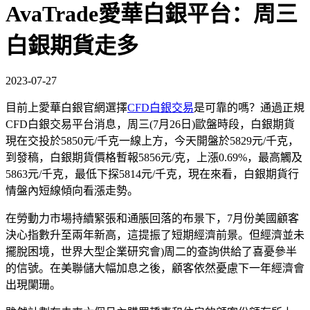
AvaTrade愛華白銀平台：周三
白銀期貨走多
2023-07-27
目前上愛華白銀官網選擇
CFD白銀交易
是可靠的嗎？通過正規
CFD白銀交易平台消息，周三(7月26日)歐盤時段，白銀期貨
現在交投於5850元/千克一線上方，今天開盤於5829元/千克，
到發稿，白銀期貨價格暫報5856元/克，上漲0.69%，最高觸及
5863元/千克，最低下探5814元/千克，現在來看，白銀期貨行
情盤內短線傾向看漲走勢。
在勞動力市場持續緊張和通脹回落的布景下，7月份美國顧客
決心指數升至兩年新高，這提振了短期經濟前景。但經濟並未
擺脫困境，世界大型企業研究會)周二的查詢供給了喜憂參半
的信號。在美聯儲大幅加息之後，顧客依然憂慮下一年經濟會
出現闌珊。