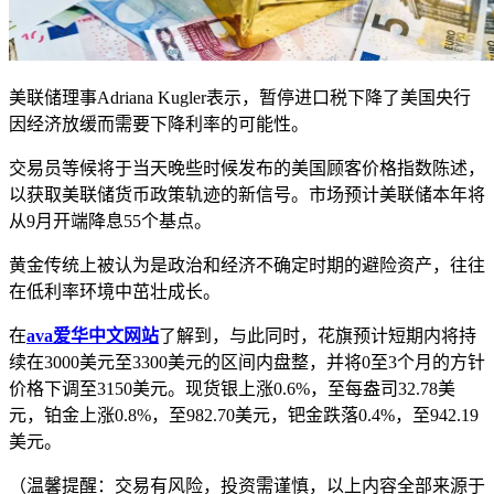
美联储理事Adriana Kugler表示，暂停进口税下降了美国央行
因经济放缓而需要下降利率的可能性。
交易员等候将于当天晚些时候发布的美国顾客价格指数陈述，
以获取美联储货币政策轨迹的新信号。市场预计美联储本年将
从9月开端降息55个基点。
黄金传统上被认为是政治和经济不确定时期的避险资产，往往
在低利率环境中茁壮成长。
在
ava爱华中文网站
了解到，与此同时，花旗预计短期内将持
续在3000美元至3300美元的区间内盘整，并将0至3个月的方针
价格下调至3150美元。现货银上涨0.6%，至每盎司32.78美
元，铂金上涨0.8%，至982.70美元，钯金跌落0.4%，至942.19
美元。
（温馨提醒：交易有风险，投资需谨慎，以上内容全部来源于